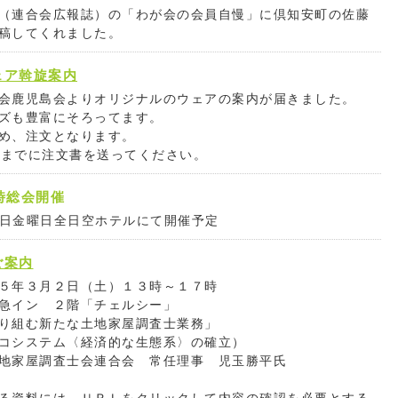
（連合会広報誌）の「わが会の会員自慢」に倶知安町の佐藤
稿してくれました。
ェア斡旋案内
会鹿児島会よりオリジナルのウェアの案内が届きました。
ズも豊富にそろってます。
め、注文となります。
30までに注文書を送ってください。
時総会開催
24日金曜日全日空ホテルにて開催予定
ご案内
５年３月２日（土）１３時～１７時
急イン ２階「チェルシー」
り組む新たな土地家屋調査士業務」
テム〈経済的な生態系〉の確立）
地家屋調査士会連合会 常任理事 児玉勝平氏