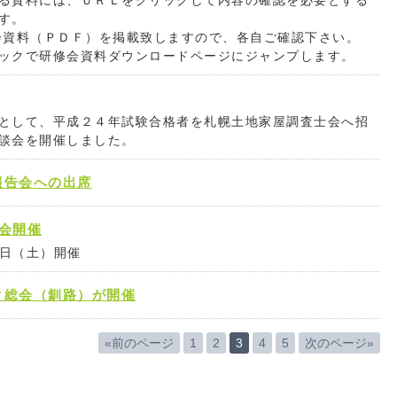
る資料には、ＵＲＬをクリックして内容の確認を必要とする
す。
資料（ＰＤＦ）を掲載致しますので、各自ご確認下さい。
ックで研修会資料ダウンロードページにジャンプします。
として、平成２４年試験合格者を札幌土地家屋調査士会へ招
談会を開催しました。
報告会への出席
会開催
5日（土）開催
ク総会（釧路）が開催
«前のページ
1
2
3
4
5
次のページ»