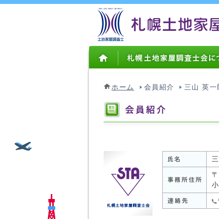
ホーム
会員紹介
三山 英一
三
〒
小